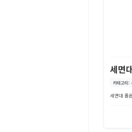
세면대
카테고리:
세면대 폽옵