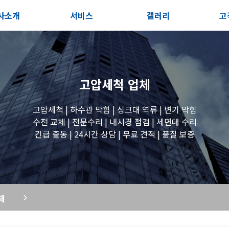
사소개
서비스
갤러리
고
사소개
솔루션
전체보기
상
지사항
블로그
세면대 작업
고
고압세척
업체
시는길
변기 작업
고압세척 | 하수관 막힘 | 싱크대 역류 | 변기 막힘
수전 교체 | 전문수리 | 내시경 점검 | 세면대 수리
긴급 출동 | 24시간 상담 | 무료 견적 | 품질 보증
욕조 작업
원룸 수전 작업
체
세탁실 수전 작업