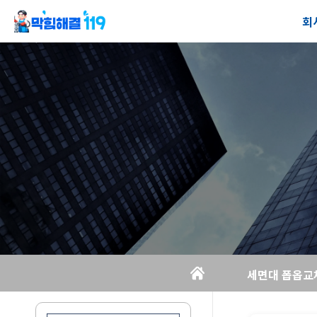
회
회
공
오
세면대 폽옵교